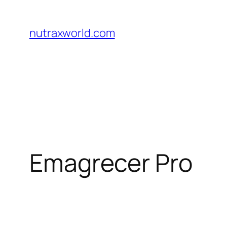
Pular
para
nutraxworld.com
o
conteúdo
Emagrecer Pro